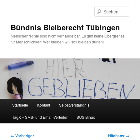
Zum
primären
Such
Inhalt
springen
Bündnis Bleiberecht Tübingen
Menschenrechte sind nicht verhandelbar. Es gibt keine Obergrenze
für Menschlichkeit! Wer bleiben will soll bleiben dürfen!
Hauptmenü
Startseite
Kontakt
Selbstverständnis
TagX – SMS- und Email-Verteiler
SOS Bihac
Beitragsnavigation
←
Vorheriger
Nächster
→