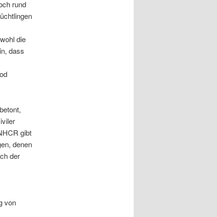
noch rund
üchtlingen
wohl die
in, dass
Tod
etont,
viler
UNHCR gibt
gen, denen
ach der
g von