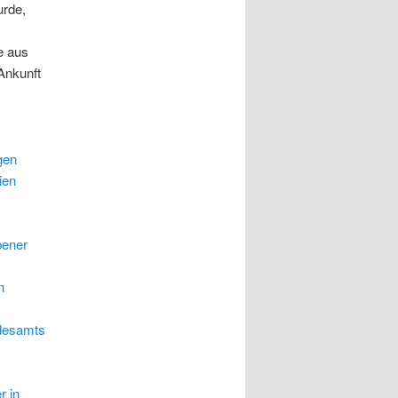
urde,
e aus
Ankunft
gen
ien
bener
n
ndesamts
r in