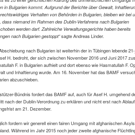
en in Bulgarien kommt. Aufgrund der Berichte über Gewalt, Inhaftieru
chtswidriges Verhalten von Behörden in Bulgarien, bleiben wir bei 
, dass niemand im Rahmen des Dublin-Verfahrens nach Bulgarien
choben werden darf. Zahlreiche Verwaltungsgerichte haben bereits
ngen nach Bulgarien gestoppt“
sagte Andreas Linder.
Abschiebung nach Bulgarien ist weiterhin der in Tübingen lebende 21-
sef H. bedroht, der sich zwischen November 2016 und Juni 2017 
tullah F. in Bulgarien aufhielt und dort ebenso wie Hasmatullah F. O
walt und Inhaftierung wurde. Am 16. November hat das BAMF versuch
arien abzuschieben.
stützer-Bündnis fordert das BAMF auf, auch für Asef H. umgehend d
ritt nach der Dublin-Verordnung zu erklären und nicht erst nach Ablauf
ungsfrist am 21. Dezember.
ich fordern wir generell einen fairen Umgang mit afghanischen Asy
land. Während im Jahr 2015 noch jeder zweite afghanische Flüchtling