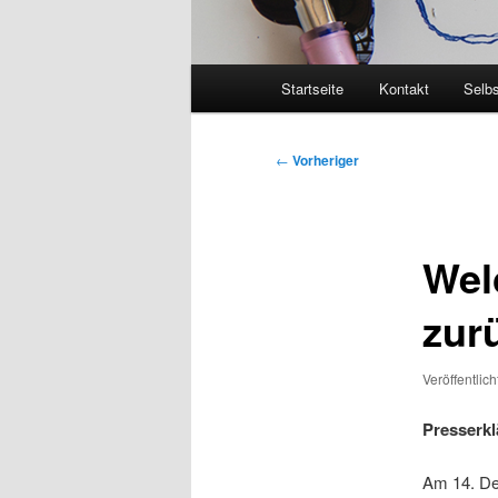
Hauptmenü
Startseite
Kontakt
Selbs
Beitragsnavigation
←
Vorheriger
Wel
zur
Veröffentlic
Presserkl
Am 14. De