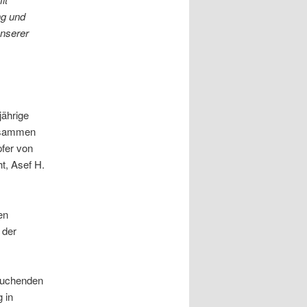
ng und
unserer
jährige
zusammen
pfer von
t, Asef H.
en
 der
lsuchenden
 in