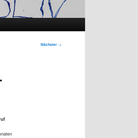
Nächster
→
.
ruf
onaten