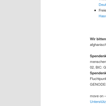
Deut
Frei
Hasm
Wir bitt
afghanisch
Spendenko
menschen.
02, BIC
Spendenk
Fluchtpun
GENODE
move on –
Unterstütz