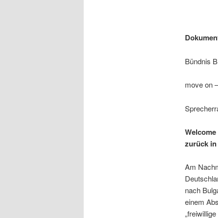
Dokumenta
Bündnis B
move on –
Sprecherra
Welcome b
zurück in
Am Nachmi
Deutschla
nach Bulga
einem Absc
„freiwilli