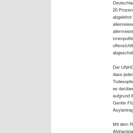
Deutschlan
20 Prozen
abgelehnt 
alleinreis
allermeist
innenpolit
offensicht
abgeschob
Der UNHCR
dass jedem
Todesopfe
es darüber
aufgrund i
Genfer Flü
Asylantra
Mit dem R
Afghanist