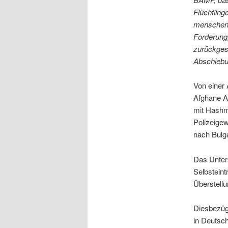
Flüchtling
menschenre
Forderung
zurückges
Abschiebu
Von einer 
Afghane A
mit Hashma
Polizeige
nach Bulg
Das Unter
Selbsteint
Überstell
Diesbezügl
in Deutsch