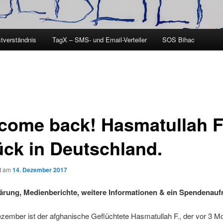
tverständnis
TagX – SMS- und Email-Verteiler
SOS Bihac
come back! Hasmatullah F
ück in Deutschland.
ht am
14. Dezember 2017
ärung, Medienberichte, weitere Informationen & ein Spendenauf
zember ist der afghanische Geflüchtete Hasmatullah F., der vor 3 M