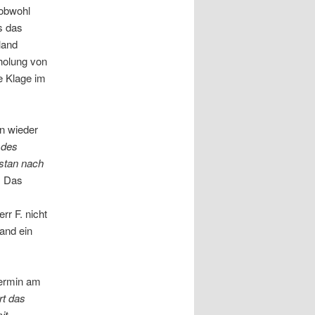
 obwohl
s das
land
holung von
e Klage im
en wieder
 des
stan nach
. Das
rr F. nicht
and ein
termin am
rt das
it