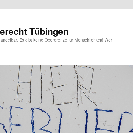
berecht Tübingen
andelbar. Es gibt keine Obergrenze für Menschlichkeit! Wer