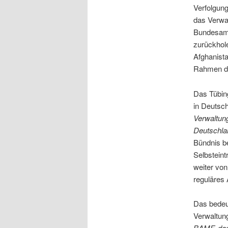
Verfolgung
das Verwa
Bundesamt
zurückhol
Afghanist
Rahmen de
Das Tübing
in Deutsc
Verwaltun
Deutschla
Bündnis b
Selbsteint
weiter von
reguläres 
Das bedeu
Verwaltun
BAMF, das