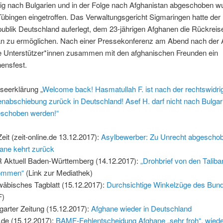
ig nach Bulgarien und in der Folge nach Afghanistan abgeschoben w
Tübingen eingetroffen. Das Verwaltungsgericht Sigmaringen hatte der
ublik Deutschland auferlegt, dem 23-jährigen Afghanen die Rückreis
an zu ermöglichen. Nach einer Pressekonferenz am Abend nach der 
die Unterstützer*innen zusammen mit den afghanischen Freunden ein
ensfest.
seerklärung „
Welcome back! Hasmatullah F. ist nach der rechtswidri
enabschiebung zurück in Deutschland! Asef H. darf nicht nach Bulgar
schoben werden!“
Zeit (zeit-online.de 13.12.2017):
Asylbewerber: Zu Unrecht abgescho
ane kehrt zurück
Aktuell Baden-Württemberg (14.12.2017):
„Drohbrief von den Taliba
ommen“
(Link zur Mediathek)
äbisches Tagblatt (15.12.2017):
Durchsichtige Winkelzüge des Bu
F)
tgarter Zeitung (15.12.2017):
Afghane wieder in Deutschland
.de (15.12.2017):
BAMF-Fehlentscheidung Afghane „sehr froh“, wiede