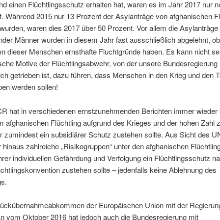
d einen Flüchtlingsschutz erhalten hat, waren es im Jahr 2017 nur 
t. Während 2015 nur 13 Prozent der Asylanträge von afghanischen Fl
wurden, waren dies 2017 über 50 Prozent. Vor allem die Asylanträge
ender Männer wurden in diesem Jahr fast ausschließlich abgelehnt, ob
en dieser Menschen ernsthafte Fluchtgründe haben. Es kann nicht se
ische Motive der Flüchtlingsabwehr, von der unsere Bundesregierung
lich getrieben ist, dazu führen, dass Menschen in den Krieg und den 
en werden sollen!
 hat in verschiedenen ernstzunehmenden Berichten immer wieder b
 afghanischen Flüchtling aufgrund des Krieges und der hohen Zahl zi
r zumindest ein subsidiärer Schutz zustehen sollte. Aus Sicht des 
 hinaus zahlreiche „Risikogruppen“ unter den afghanischen Flüchtlin
hrer individuellen Gefährdung und Verfolgung ein Flüchtlingsschutz n
chtlingskonvention zustehen sollte – jedenfalls keine Ablehnung des
gs.
ückübernahmeabkommen der Europäischen Union mit der Regierun
an vom Oktober 2016 hat jedoch auch die Bundesregierung mit