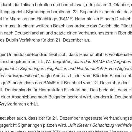
 durch die Taliban betroffen und bedroht war, erfolgte am 3. Oktober,
ltungsgericht Sigmaringen bereits am 22. September anordnete, das
 für Migration und Flüchtlinge (BAMF) Hasmatullah F. nach Deutsch
en muss. In einem weiteren Beschluss ordnete das Gericht die Rück
an nach Deutschland an und setzte einen Verhandlungstermin über di
s Dublin-Verfahrens für den 21. Dezember an.
er Unterstützer-Bündnis freut sich, dass Hasmatullah F. wohlbehalt
hland angekommen ist.
„Wir begrüßen, dass das BAMF die Vorgaben
gsgerichts Sigmaringen eingehalten und Hashmatullah F. von Afghani
nd zurückgeholt hat“
, sagte Andreas Linder vom Bündnis Bleiberecht
egrüßt auch, dass das BAMF mit Bescheid vom 12. Dezember den
ritt Deutschlands für Hasmatullah F. erklärt hat. Das bedeutet, dass He
 einer Abschiebung nach Bulgarien bedroht wird, sondern in Deutschl
Asylverfahren erhält.
tet aber auch, dass der für 21. Dezember angesetzte Verhandlungs
gsgericht Sigmaringen platzen wird.
„Mit diesem Schachzug verhinde
s es zu einer gerichtlichen Klärung des unmenschlichen Umgangs m