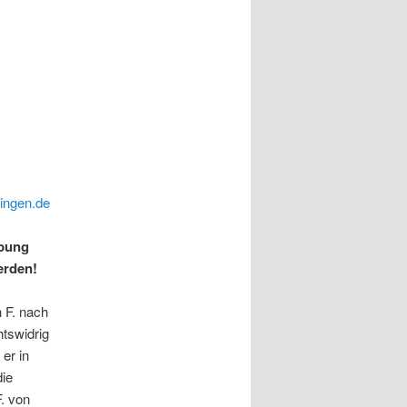
bingen.de
ebung
erden!
 F. nach
tswidrig
er in
die
. von