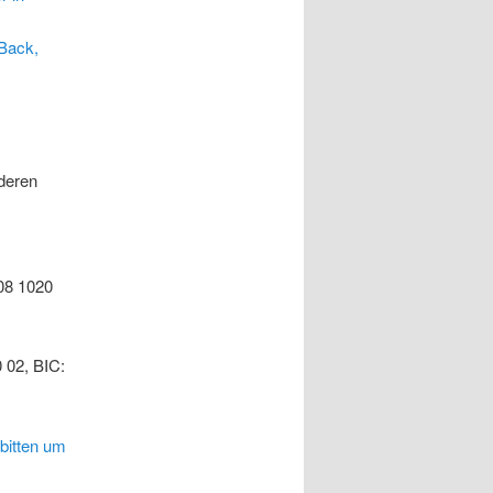
Back,
deren
08 1020
 02, BIC:
 bitten um