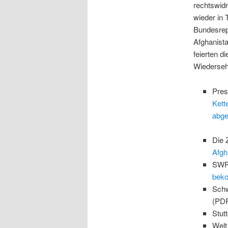
rechtswidr
wieder in 
Bundesrep
Afghanist
feierten 
Wiederseh
Pres
Kett
abge
Die 
Afgh
SWR 
bek
Schw
(PD
Stut
Welt