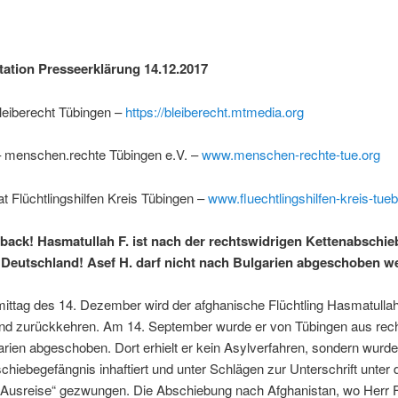
tion Presseerklärung 14.12.2017
leiberecht Tübingen –
https://bleiberecht.mtmedia.org
 menschen.rechte Tübingen e.V. –
www.menschen-rechte-tue.org
t Flüchtlingshilfen Kreis Tübingen –
www.fluechtlingshilfen-kreis-tue
ack! Hasmatullah F. ist nach der rechtswidrigen Kettenabschi
 Deutschland! Asef H. darf nicht nach Bulgarien abgeschoben w
ttag des 14. Dezember wird der afghanische Flüchtling Hasmatullah
nd zurückkehren. Am 14. September wurde er von Tübingen aus rech
rien abgeschoben. Dort erhielt er kein Asylverfahren, sondern wurde 
hiebegefängnis inhaftiert und unter Schlägen zur Unterschrift unter 
ge Ausreise“ gezwungen. Die Abschiebung nach Afghanistan, wo Herr F