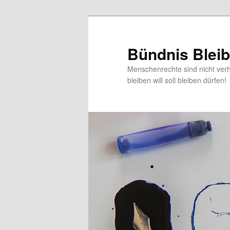
Zum
primären
Inhalt
Bündnis Blei
springen
Menschenrechte sind nicht verh
bleiben will soll bleiben dürfen!