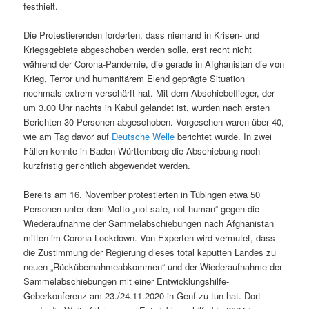
festhielt.
Die Protestierenden forderten, dass niemand in Krisen- und
Kriegsgebiete abgeschoben werden solle, erst recht nicht
während der Corona-Pandemie, die gerade in Afghanistan die von
Krieg, Terror und humanitärem Elend geprägte Situation
nochmals extrem verschärft hat. Mit dem Abschiebeflieger, der
um 3.00 Uhr nachts in Kabul gelandet ist, wurden nach ersten
Berichten 30 Personen abgeschoben. Vorgesehen waren über 40,
wie am Tag davor auf
Deutsche Welle
berichtet wurde. In zwei
Fällen konnte in Baden-Württemberg die Abschiebung noch
kurzfristig gerichtlich abgewendet werden.
Bereits am 16. November protestierten in Tübingen etwa 50
Personen unter dem Motto „not safe, not human“ gegen die
Wiederaufnahme der Sammelabschiebungen nach Afghanistan
mitten im Corona-Lockdown. Von Experten wird vermutet, dass
die Zustimmung der Regierung dieses total kaputten Landes zu
neuen „Rückübernahmeabkommen“ und der Wiederaufnahme der
Sammelabschiebungen mit einer Entwicklungshilfe-
Geberkonferenz am 23./24.11.2020 in Genf zu tun hat. Dort