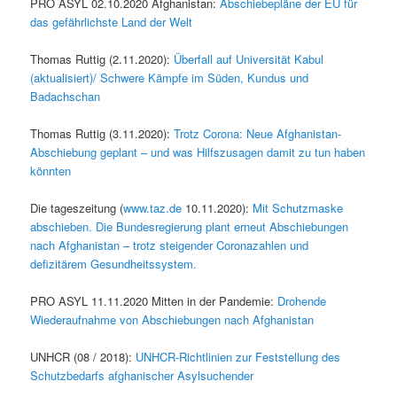
PRO ASYL 02.10.2020 Afghanistan:
Abschiebepläne der EU für
das gefährlichste Land der Welt
Thomas Ruttig (2.11.2020):
Überfall auf Universität Kabul
(aktualisiert)/ Schwere Kämpfe im Süden, Kundus und
Badachschan
Thomas Ruttig (3.11.2020):
Trotz Corona: Neue Afghanistan-
Abschiebung geplant – und was Hilfszusagen damit zu tun haben
könnten
Die tageszeitung (
www.taz.de
10.11.2020):
Mit Schutzmaske
abschieben. Die Bundesregierung plant erneut Abschiebungen
nach Afghanistan – trotz steigender Coronazahlen und
defizitärem Gesundheitssystem.
PRO ASYL 11.11.2020 Mitten in der Pandemie:
Drohende
Wiederaufnahme von Abschiebungen nach Afghanistan
UNHCR (08 / 2018):
UNHCR-Richtlinien zur Feststellung des
Schutzbedarfs afghanischer Asylsuchender