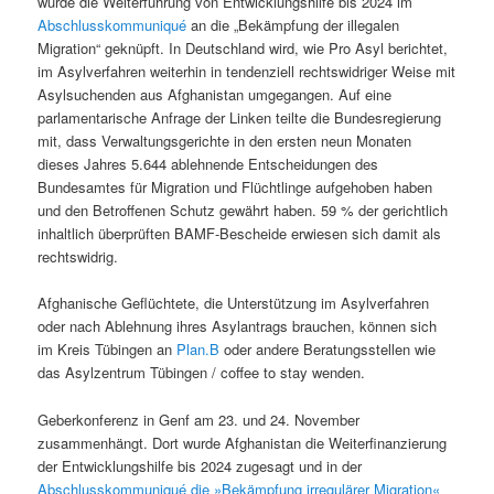
wurde die Weiterführung von Entwicklungshilfe bis 2024 im
Abschlusskommuniqué
an die „Bekämpfung der illegalen
Migration“ geknüpft. In Deutschland wird, wie Pro Asyl berichtet,
im Asylverfahren weiterhin in tendenziell rechtswidriger Weise mit
Asylsuchenden aus Afghanistan umgegangen. Auf eine
parlamentarische Anfrage der Linken teilte die Bundesregierung
mit, dass Verwaltungsgerichte in den ersten neun Monaten
dieses Jahres 5.644 ablehnende Entscheidungen des
Bundesamtes für Migration und Flüchtlinge aufgehoben haben
und den Betroffenen Schutz gewährt haben. 59 % der gerichtlich
inhaltlich überprüften BAMF-Bescheide erwiesen sich damit als
rechtswidrig.
Afghanische Geflüchtete, die Unterstützung im Asylverfahren
oder nach Ablehnung ihres Asylantrags brauchen, können sich
im Kreis Tübingen an
Plan.B
oder andere Beratungsstellen wie
das Asylzentrum Tübingen / coffee to stay wenden.
Geberkonferenz in Genf am 23. und 24. November
zusammenhängt. Dort wurde Afghanistan die Weiterfinanzierung
der Entwicklungshilfe bis 2024 zugesagt und in der
Abschlusskommuniqué die »Bekämpfung irregulärer Migration«