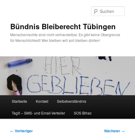
Zum
primären
Such
Inhalt
springen
Bündnis Bleiberecht Tübingen
Menschenrechte sind nicht verhandelbar. Es gibt keine Obergrenze
für Menschlichkeit! Wer bleiben will soll bleiben dürfen!
Hauptmenü
Startseite
Kontakt
Selbstverständnis
TagX – SMS- und Email-Verteiler
SOS Bihac
Beitragsnavigation
←
Vorheriger
Nächster
→