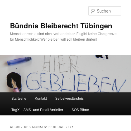
Zum
Zum
primären
sekundären
Such
Inhalt
Inhalt
springen
springen
Bündnis Bleiberecht Tübingen
Menschenrechte sind nicht verhandelbar. Es gibt keine Obergrenze
für Menschlichkeit! Wer bleiben will soll bleiben dürfen!
Hauptmenü
Startseite
Kontakt
Selbstverständnis
TagX – SMS- und Email-Verteiler
SOS Bihac
ARCHIV DES MONATS:
FEBRUAR 2021