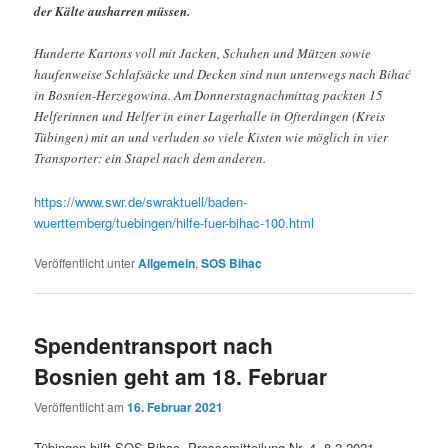
der Kälte ausharren müssen.
Hunderte Kartons voll mit Jacken, Schuhen und Mützen sowie
haufenweise Schlafsäcke und Decken sind nun unterwegs nach Bihać
in Bosnien-Herzegowina. Am Donnerstagnachmittag packten 15
Helferinnen und Helfer in einer Lagerhalle in Ofterdingen (Kreis
Tübingen) mit an und verluden so viele Kisten wie möglich in vier
Transporter: ein Stapel nach dem anderen.
https://www.swr.de/swraktuell/baden-
wuerttemberg/tuebingen/hilfe-fuer-bihac-100.html
Veröffentlicht unter
Allgemein
,
SOS Bihac
Spendentransport nach
Bosnien geht am 18. Februar
Veröffentlicht am
16. Februar 2021
Tübingen hilft SOS Bihac, Pressemitteilung Nr. 4, 8.2.2021