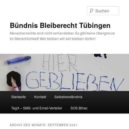
Zum
Zum
primären
sekundären
Such
Inhalt
Inhalt
springen
springen
Bündnis Bleiberecht Tübingen
Menschenrechte sind nicht verhandelbar. Es gibt keine Obergrenze
für Menschlichkeit! Wer bleiben will soll bleiben dürfen!
Hauptmenü
Startseite
Kontakt
Selbstverständnis
TagX – SMS- und Email-Verteiler
SOS Bihac
ARCHIV DES MONATS:
SEPTEMBER 2021