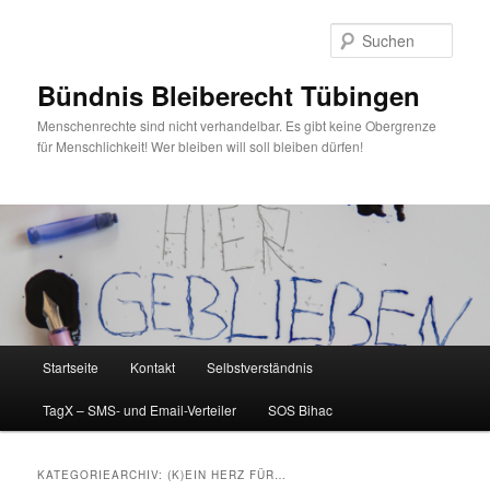
Zum
Zum
primären
sekundären
Such
Inhalt
Inhalt
springen
springen
Bündnis Bleiberecht Tübingen
Menschenrechte sind nicht verhandelbar. Es gibt keine Obergrenze
für Menschlichkeit! Wer bleiben will soll bleiben dürfen!
Hauptmenü
Startseite
Kontakt
Selbstverständnis
TagX – SMS- und Email-Verteiler
SOS Bihac
KATEGORIEARCHIV:
(K)EIN HERZ FÜR…